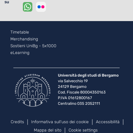
su
Footer - 2
Timetable
Merchandising
Sostieni UniBg - 5x1000
eLearning
Università degli studi di Bergamo
via Salvecchio 19
24129 Bergamo
Cod. Fiscale 80004350163
P.IVA 01612800167
Centralino 035 2052111
Piè di pagina
Credits
Informativa sull'uso dei cookie
Accessibilità
Mappa del sito
Cookie settings