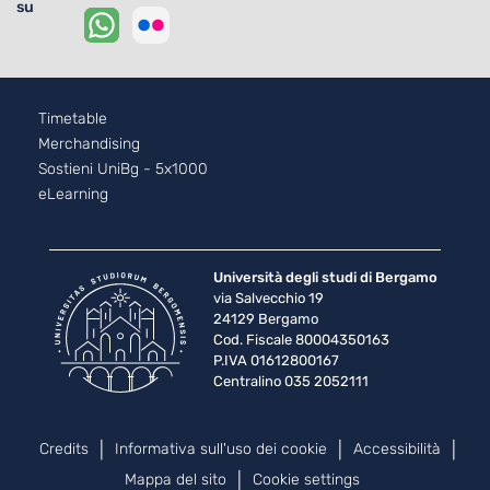
su
Footer - 2
Timetable
Merchandising
Sostieni UniBg - 5x1000
eLearning
Università degli studi di Bergamo
via Salvecchio 19
24129 Bergamo
Cod. Fiscale 80004350163
P.IVA 01612800167
Centralino 035 2052111
Piè di pagina
Credits
Informativa sull'uso dei cookie
Accessibilità
Mappa del sito
Cookie settings