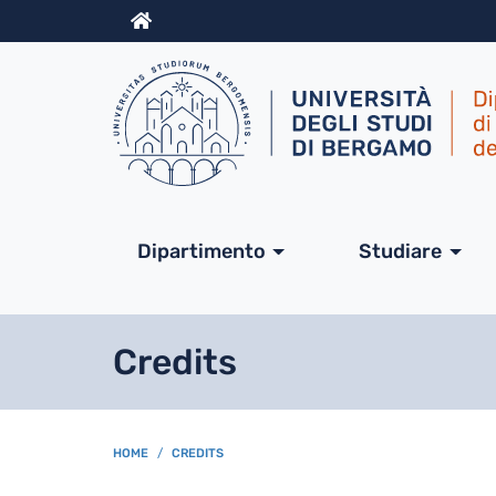
Info
Navigazione princip
Dipartimento
Studiare
Credits
BREADCRUMB
HOME
CREDITS