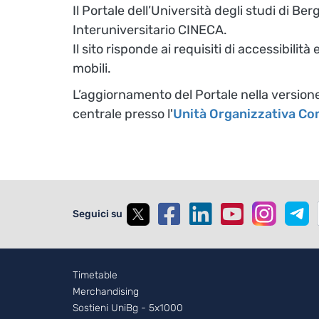
Il Portale dell’Università degli studi di B
Interuniversitario CINECA.
Il sito risponde ai requisiti di accessibili
mobili.
L’aggiornamento del Portale nella versione
centrale presso l'
Unità Organizzativa C
Seguici su
Footer - 2
Timetable
Merchandising
Sostieni UniBg - 5x1000