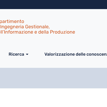
Salta al contenuto principa
ale
Ricerca
Valorizzazione delle conosce